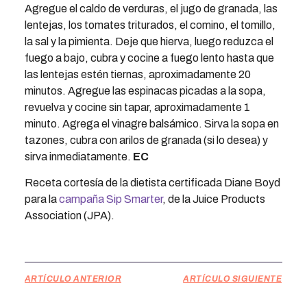
Agregue el caldo de verduras, el jugo de granada, las
lentejas, los tomates triturados, el comino, el tomillo,
la sal y la pimienta. Deje que hierva, luego reduzca el
fuego a bajo, cubra y cocine a fuego lento hasta que
las lentejas estén tiernas, aproximadamente 20
minutos. Agregue las espinacas picadas a la sopa,
revuelva y cocine sin tapar, aproximadamente 1
minuto. Agrega el vinagre balsámico. Sirva la sopa en
tazones, cubra con arilos de granada (si lo desea) y
sirva inmediatamente.
EC
Receta cortesía de la dietista certificada Diane Boyd
para la
campaña Sip Smarter
, de la Juice Products
Association (JPA).
ARTÍCULO ANTERIOR
ARTÍCULO SIGUIENTE