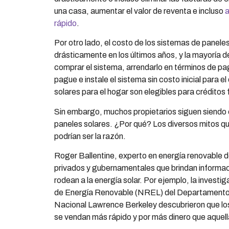
una casa, aumentar el valor de reventa e incluso
a
rápido
.
Por otro lado, el costo de los sistemas de panele
drásticamente en los últimos años, y la mayoría de
comprar el sistema, arrendarlo en términos de pa
pague e instale el sistema sin costo inicial para
solares para el hogar son elegibles para créditos 
Sin embargo, muchos propietarios siguen siendo 
paneles solares. ¿Por qué? Los diversos mitos que
podrían ser la razón.
Roger Ballentine, experto en energía renovable 
privados y gubernamentales que brindan informaci
rodean a la energía solar. Por ejemplo, la investi
de Energía Renovable (NREL) del Departamento 
Nacional Lawrence Berkeley descubrieron que los
se vendan más rápido y por más dinero que aquella