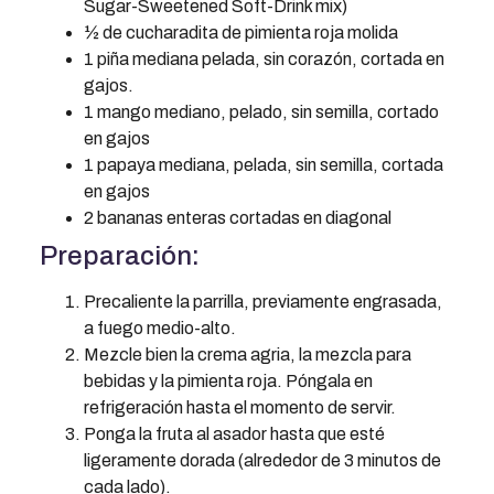
Sugar-Sweetened Soft-Drink mix)
½ de cucharadita de pimienta roja molida
1 piña mediana pelada, sin corazón, cortada en
gajos.
1 mango mediano, pelado, sin semilla, cortado
en gajos
1 papaya mediana, pelada, sin semilla, cortada
en gajos
2 bananas enteras cortadas en diagonal
Preparación:
Precaliente la parrilla, previamente engrasada,
a fuego medio-alto.
Mezcle bien la crema agria, la mezcla para
bebidas y la pimienta roja. Póngala en
refrigeración hasta el momento de servir.
Ponga la fruta al asador hasta que esté
ligeramente dorada (alrededor de 3 minutos de
cada lado).