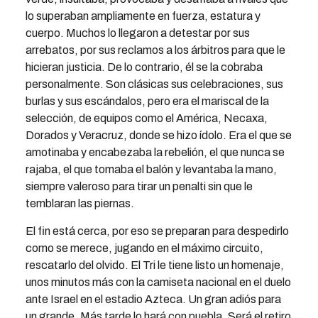
lo superaban ampliamente en fuerza, estatura y
cuerpo. Muchos lo llegaron a detestar por sus
arrebatos, por sus reclamos a los árbitros para que le
hicieran justicia. De lo contrario, él se la cobraba
personalmente. Son clásicas sus celebraciones, sus
burlas y sus escándalos, pero era el mariscal de la
selección, de equipos como el América, Necaxa,
Dorados y Veracruz, donde se hizo ídolo. Era el que se
amotinaba y encabezaba la rebelión, el que nunca se
rajaba, el que tomaba el balón y levantaba la mano,
siempre valeroso para tirar un penalti sin que le
temblaran las piernas.
El fin está cerca, por eso se preparan para despedirlo
como se merece, jugando en el máximo circuito,
rescatarlo del olvido. El Tri le tiene listo un homenaje,
unos minutos más con la camiseta nacional en el duelo
ante Israel en el estadio Azteca. Un gran adiós para
un grande. Más tarde lo hará con puebla. Será el retiro