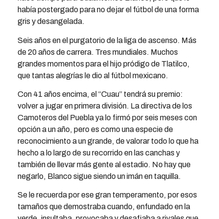
había postergado para no dejar el fútbol de una forma
gris y desangelada.
Seis años en el purgatorio de la liga de ascenso. Más
de 20 años de carrera. Tres mundiales. Muchos
grandes momentos para el hijo pródigo de Tlatilco,
que tantas alegrías le dio al fútbol mexicano.
Con 41 años encima, el “Cuau” tendrá su premio:
volver a jugar en primera división. La directiva de los
Camoteros del Puebla ya lo firmó por seis meses con
opción a un año, pero es como una especie de
reconocimiento a un grande, de valorar todo lo que ha
hecho a lo largo de su recorrido en las canchas y
también de llevar más gente al estadio. No hay que
negarlo, Blanco sigue siendo un imán en taquilla.
Se le recuerda por ese gran temperamento, por esos
tamaños que demostraba cuando, enfundado en la
verde, insultaba, provocaba y desafiaba a rivales que