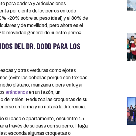
to para cadera y articulaciones
enta por ciento de los perros en todo
0% -20% sobre su peso ideal) y el 80% de
culares y de movilidad, pero ahora es el
y la movilidad general de nuestro perro».
IDOS DEL DR. DODD PARA LOS
rescas y otras verduras como ejotes
inos (evite las cebollas porque son tóxicas
n medio plátano, manzana o pera en lugar
nos
arándanos
en un tazón, un
oco de melón. Reduzca las croquetas de su
erse en forma y no notará la diferencia.
de su casa o apartamento, encuentre 15
lar a través de su casa con su perro. Haga
das: esconda algunas croquetas o