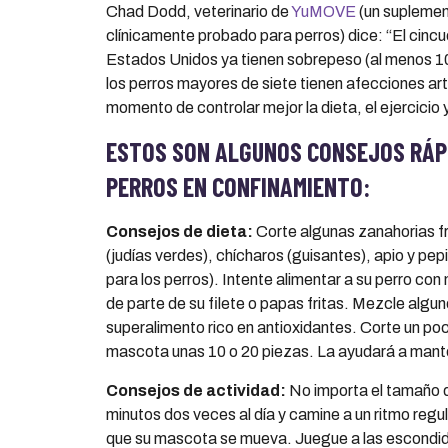
Chad Dodd, veterinario de
YuMOVE
(un suplemen
clínicamente probado para perros) dice: “El cincu
Estados Unidos ya tienen sobrepeso (al menos 1
los perros mayores de siete tienen afecciones arti
momento de controlar mejor la dieta, el ejercicio 
ESTOS SON ALGUNOS CONSEJOS R
Á
P
PERROS EN CONFINAMIENTO:
Consejos de dieta:
Corte algunas zanahorias f
(judías verdes), chícharos (guisantes), apio y pep
para los perros). Intente alimentar a su perro co
de parte de su filete o papas fritas. Mezcle algu
superalimento rico en antioxidantes. Corte un p
mascota unas 10 o 20 piezas. La ayudará a manten
Consejos de actividad:
No importa el tamaño 
minutos dos veces al día y camine a un ritmo regu
que su mascota se mueva. Juegue a las escondi