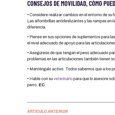
CONSEJOS DE MOVILIDAD, C
Ó
MO PUED
• Considere realizar cambios en el entorno de su h
Las alfombrillas antideslizantes y las rampas en
diferencia.
• Piense en sus opciones de suplementos para las
el nivel adecuado de apoyo para las articulacion
• Asegúrese de que tengan el peso adecuado para
problemas en las articulaciones también tienen 
• Manténgalo activo. Todos sabemos que a los perr
• Hable con su
veterinario
para que lo asesore sob
perro.
EC
ARTÍCULO ANTERIOR