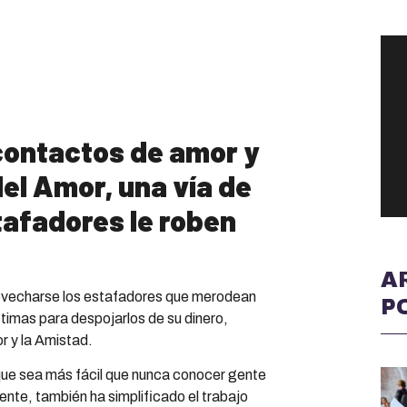
contactos de amor y
del Amor, una vía de
tafadores le roben
A
rovecharse los estafadores que merodean
P
íctimas para despojarlos de su dinero,
r y la Amistad.
 que sea más fácil que nunca conocer gente
te, también ha simplificado el trabajo