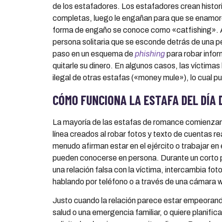
de los estafadores. Los estafadores crean histor
completas, luego le engañan para que se enamores
forma de engaño se conoce como «catfishing». A
persona solitaria que se esconde detrás de una p
paso en un esquema de
phishing
para robar infor
quitarle su dinero. En algunos casos, las víctim
ilegal de otras estafas («money mule»), lo cual pu
C
Ó
MO FUNCIONA LA ESTAFA DEL DÍA 
La mayoría de las estafas de romance comienzan c
línea creados al robar fotos y texto de cuentas r
menudo afirman estar en el ejército o trabajar en 
pueden conocerse en persona. Durante un corto p
una relación falsa con la víctima, intercambia fo
hablando por teléfono o a través de una cámara 
Justo cuando la relación parece estar empeorand
salud o una emergencia familiar, o quiere planificar