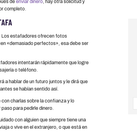
spués de
enviar dinero
, hay otra solicitud y
por completo.
TAFA
.
Los estafadores ofrecen fotos
arecen «demasiado perfectos», esa debe ser
fadores intentarán rápidamente que logre
ajería o teléfono.
 a hablar de un futuro juntos y le dirá que
ntes se habían sentido así.
con charlas sobre la confianza y lo
 paso para pedirle dinero.
idado con alguien que siempre tiene una
aja o vive en el extranjero, o que está en