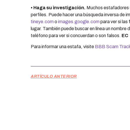
•
Haga su investigaci
ó
n.
Muchos estafadores r
perfiles. Puede hacer una búsqueda inversa de 
tineye.com
o
images.google.com
para ver si las
lugar. También puede buscar en línea un nombre de
teléfono para ver si concuerdan o son falsos.
EC
Para informar una estafa, visite
BBB Scam Track
ARTÍCULO ANTERIOR