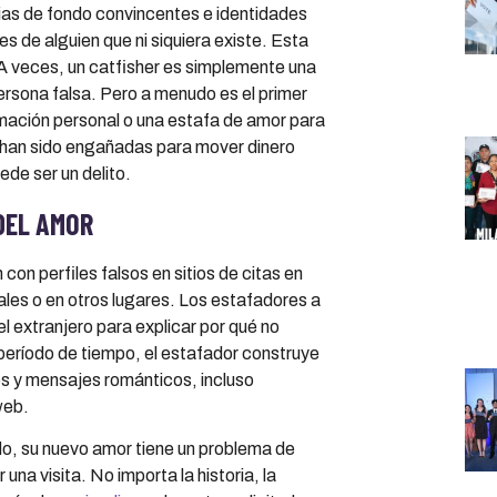
ias de fondo convincentes e identidades
 de alguien que ni siquiera existe. Esta
 veces, un catfisher es simplemente una
ersona falsa. Pero a menudo es el primer
mación personal o una estafa de amor para
as han sido engañadas para mover dinero
ede ser un delito.
DEL AMOR
on perfiles falsos en sitios de citas en
eales o en otros lugares. Los estafadores a
el extranjero para explicar por qué no
eríodo de tiempo, el estafador construye
tos y mensajes románticos, incluso
web.
o, su nuevo amor tiene un problema de
 una visita. No importa la historia, la