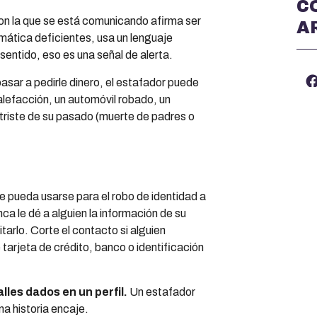
C
on la que se está comunicando afirma ser
A
amática deficientes, usa un lenguaje
sentido, eso es una señal de alerta.
asar a pedirle dinero, el estafador puede
alefacción, un automóvil robado, un
 triste de su pasado (muerte de padres o
e pueda usarse para el robo de identidad a
a le dé a alguien la información de su
itarlo. Corte el contacto si alguien
arjeta de crédito, banco o identificación
alles dados en un perfil.
Un estafador
na historia encaje.