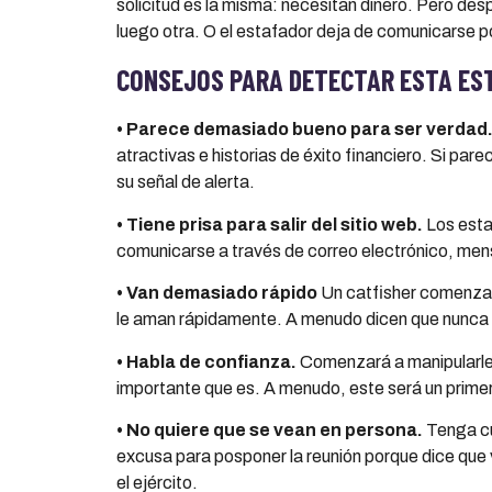
solicitud es la misma: necesitan dinero. Pero de
luego otra. O el estafador deja de comunicarse 
CONSEJOS PARA DETECTAR ESTA ES
•
Parece demasiado bueno para ser verdad
atractivas e historias de éxito financiero. Si p
su señal de alerta.
•
Tiene prisa para salir del sitio web
.
Los esta
comunicarse a través de correo electrónico, mens
•
Van demasiado r
á
pido
Un catfisher comenzará
le aman rápidamente. A menudo dicen que nunca a
•
Habla de confianza.
Comenzará a manipularle 
importante que es. A menudo, este será un primer
•
No quiere que se vean en persona
.
Tenga cu
excusa para posponer la reunión porque dice que vi
el ejército.