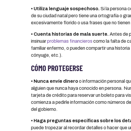
•
Utiliza lenguaje sospechoso.
Si la persona c
de su ciudad natal pero tiene una ortografía o gr
excesivamente florido o usa frases que no tienen 
•
Cuenta historias de mala suerte.
Antes de p
insinuar
problemas financieros
como la falta de c
familiar enfermo, o pueden compartir una historia
cónyuge, etc.).
C
Ó
MO PROTEGERSE
•
Nunca env
í
e dinero
o información personal qu
alguien que nunca haya conocido en persona. Nunc
tarjeta de crédito para reservar un boleto para vis
comienza a pedirle información como números de t
del gobierno.
•
Haga preguntas espec
í
ficas sobre los det
puede tropezar al recordar detalles o hacer que u