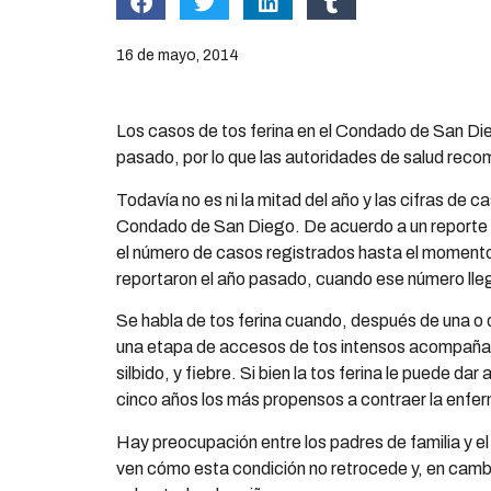
16 de mayo, 2014
Los casos de tos ferina en el Condado de San Di
pasado, por lo que las autoridades de salud rec
Todavía no es ni la mitad del año y las cifras de c
Condado de San Diego. De acuerdo a un reporte d
el número de casos registrados hasta el momento
reportaron el año pasado, cuando ese número lle
Se habla de tos ferina cuando, después de una o
una etapa de accesos de tos intensos acompaña
silbido, y fiebre. Si bien la tos ferina le puede da
cinco años los más propensos a contraer la enfe
Hay preocupación entre los padres de familia y el
ven cómo esta condición no retrocede y, en camb