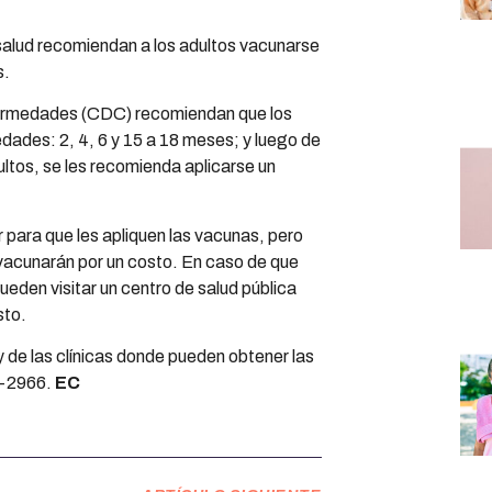
salud recomiendan a los adultos vacunarse
s.
fermedades (CDC) recomiendan que los
edades: 2, 4, 6 y 15 a 18 meses; y luego de
ultos, se les recomienda aplicarse un
r para que les apliquen las vacunas, pero
vacunarán por un costo. En caso de que
eden visitar un centro de salud pública
sto.
y de las clínicas donde pueden obtener las
8-2966.
EC