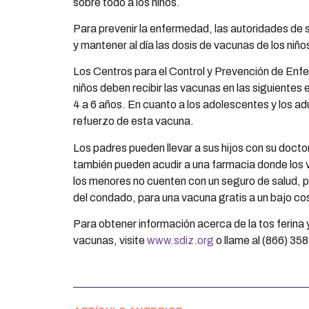
sobre todo a los niños.
Para prevenir la enfermedad, las autoridades de 
y mantener al día las dosis de vacunas de los niño
Los Centros para el Control y Prevención de En
niños deben recibir las vacunas en las siguientes 
4 a 6 años. En cuanto a los adolescentes y los ad
refuerzo de esta vacuna.
Los padres pueden llevar a sus hijos con su docto
también pueden acudir a una farmacia donde los 
los menores no cuenten con un seguro de salud, pu
del condado, para una vacuna gratis a un bajo co
Para obtener información acerca de la tos ferina 
vacunas, visite
www.sdiz.org
o llame al (866) 35