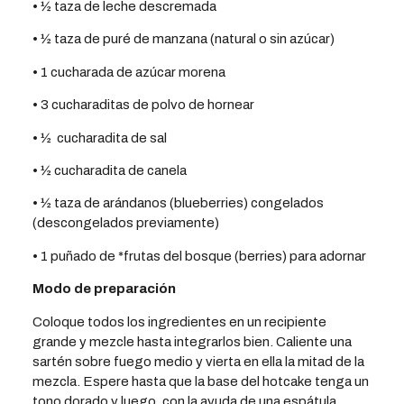
• ½ taza de leche descremada
• ½ taza de puré de manzana (natural o sin azúcar)
• 1 cucharada de azúcar morena
• 3 cucharaditas de polvo de hornear
• ½ cucharadita de sal
• ½ cucharadita de canela
• ½ taza de arándanos (blueberries) congelados
(descongelados previamente)
• 1 puñado de *frutas del bosque (berries) para adornar
Modo de preparación
Coloque todos los ingredientes en un recipiente
grande y mezcle hasta integrarlos bien. Caliente una
sartén sobre fuego medio y vierta en ella la mitad de la
mezcla. Espere hasta que la base del hotcake tenga un
tono dorado y luego, con la ayuda de una espátula,