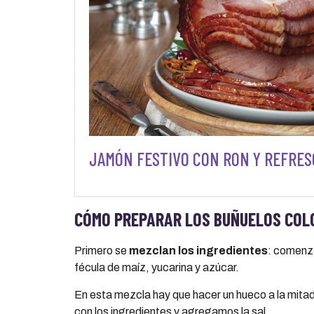
JAMÓN FESTIVO CON RON Y REFRES
CÓMO PREPARAR LOS BUÑUELOS COL
Primero se
mezclan los ingredientes
: comenza
fécula de maíz, yucarina y azúcar.
En esta mezcla hay que hacer un hueco a la mita
con los ingredientes y agregamos la sal.