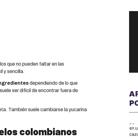
llos que no pueden faltar en las
l y sencilla.
ngredientes
dependiendo de lo que
uele ser difícil de encontrar fuera de
A
P
feta. También suele cambiarse la yucarina
uelos colombianos