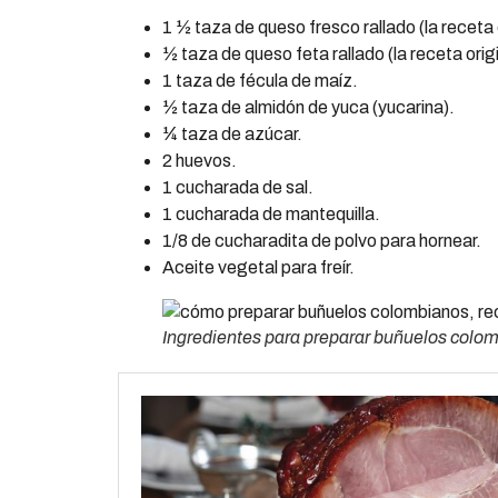
1 ½ taza de queso fresco rallado (la receta 
½ taza de queso feta rallado (la receta orig
1 taza de fécula de maíz.
½ taza de almidón de yuca (yucarina).
¼ taza de azúcar.
2 huevos.
1 cucharada de sal.
1 cucharada de mantequilla.
1/8 de cucharadita de polvo para hornear.
Aceite vegetal para freír.
Ingredientes para preparar buñuelos colo