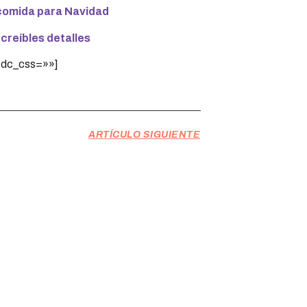
 comida para Navidad
ncreíbles detalles
 tdc_css=»»]
ARTÍCULO SIGUIENTE