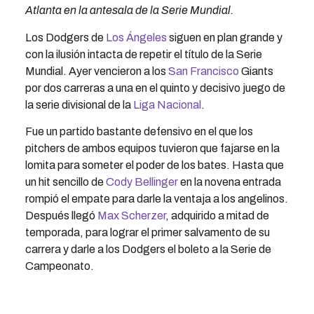
Atlanta en la antesala de la Serie Mundial.
Los Dodgers de
Los Ángeles
siguen en plan grande y
con la ilusión intacta de repetir el título de la Serie
Mundial. Ayer vencieron a los
San Francisco
Giants
por dos carreras a una en el quinto y decisivo juego de
la serie divisional de la
Liga Nacional
.
Fue un partido bastante defensivo en el que los
pitchers de ambos equipos tuvieron que fajarse en la
lomita para someter el poder de los bates. Hasta que
un hit sencillo de
Cody Bellinger
en la novena entrada
rompió el empate para darle la ventaja a los angelinos.
Después llegó
Max Scherzer
, adquirido a mitad de
temporada, para lograr el primer salvamento de su
carrera y darle a los Dodgers el boleto a la Serie de
Campeonato.