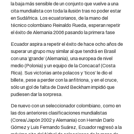
la baja más sensible de un conjunto que vuelve a una
cita mundialista con toda la ilusión tras no poder estar
en Sudáfrica. Los ecuatorianos, de la mano del
técnico colombiano Reinaldo Rueda, esperan repetir
el éxito de Alemania 2006 pasando la primera fase
Ecuador aspira a repetir el éxito de hace ocho años de
superar un grupo muy similar al que tendrá en Brasil
con una ‘grande’ (Alemania), una europea de nivel
medio (Polonia) y un equipo de la Concacaf (Costa
Rica). Sus victorias ante polacos y ‘ticos’ le dio el
billete, pese a perder con la anfitriona, y en el cruce,
sólo un gol de falta de David Beckham impidió que
pudiesen dar la sorpresa.
De nuevo con un seleccionador colombiano, como en
las dos anteriores clasificaciones mundialistas
(Corea/Japón 2002 y Alemania) con Hernán Darío
Gómez y Luis Fernando Suárez, Ecuador regresó a la