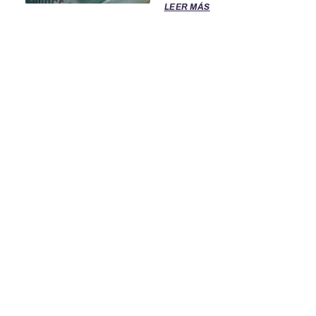
LEER MÁS
TÉRMINOS DE SERVICIO
POLITICA DE PRIVACIDAD
OFICINAS DE EL CLASIFICADO
PARA ASISTENCIA LLAME AL 888-277-4736
© 2026 El Clasificado