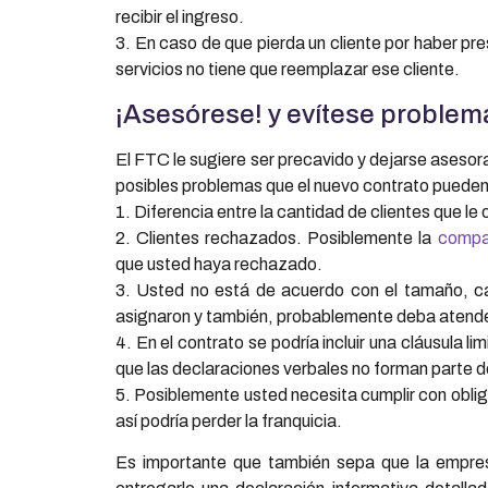
recibir el ingreso.
3. En caso de que pierda un cliente por haber pr
servicios no tiene que reemplazar ese cliente.
¡Asesórese! y evítese problem
El FTC le sugiere ser precavido y dejarse asesor
posibles problemas que el nuevo contrato pueden
1. Diferencia entre la cantidad de clientes que le 
2. Clientes rechazados. Posiblemente la
compa
que usted haya rechazado.
3. Usted no está de acuerdo con el tamaño, can
asignaron y también, probablemente deba atende
4. En el contrato se podría incluir una cláusula li
que las declaraciones verbales no forman parte d
5. Posiblemente usted necesita cumplir con obli
así podría perder la franquicia.
Es importante que también sepa que la empres