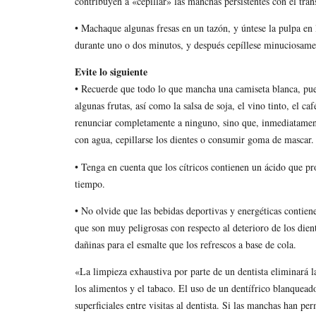
contribuyen a «cepillar» las manchas persistentes con el tra
• Machaque algunas fresas en un tazón, y úntese la pulpa en 
durante uno o dos minutos, y después cepíllese minuciosament
Evite lo siguiente
• Recuerde que todo lo que mancha una camiseta blanca, pue
algunas frutas, así como la salsa de soja, el vino tinto, el caf
renunciar completamente a ninguno, sino que, inmediatamen
con agua, cepillarse los dientes o consumir goma de mascar.
• Tenga en cuenta que los cítricos contienen un ácido que pr
tiempo.
• No olvide que las bebidas deportivas y energéticas contiene
que son muy peligrosas con respecto al deterioro de los dien
dañinas para el esmalte que los refrescos a base de cola.
«La limpieza exhaustiva por parte de un dentista eliminará 
los alimentos y el tabaco. El uso de un dentífrico blanquea
superficiales entre visitas al dentista. Si las manchas han p