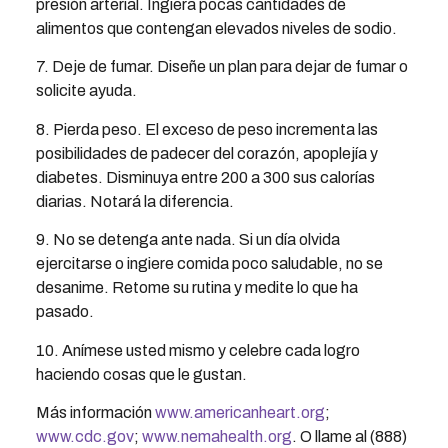
presión arterial. Ingiera pocas cantidades de
alimentos que contengan elevados niveles de sodio.
7. Deje de fumar. Diseñe un plan para dejar de fumar o
solicite ayuda.
8. Pierda peso. El exceso de peso incrementa las
posibilidades de padecer del corazón, apoplejía y
diabetes. Disminuya entre 200 a 300 sus calorías
diarias. Notará la diferencia.
9. No se detenga ante nada. Si un día olvida
ejercitarse o ingiere comida poco saludable, no se
desanime. Retome su rutina y medite lo que ha
pasado.
10. Anímese usted mismo y celebre cada logro
haciendo cosas que le gustan.
Más información
www.americanheart.org
;
www.cdc.gov
;
www.nemahealth.org
. O llame al (888)