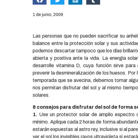
1 de junio, 2009
Las personas que no pueden sacrificar su anhelo
balance entre la protección solar y sus activid
podemos descartar tampoco que los días brillan
abierta y positiva ante la vida. La energía so
desarrolle vitamina D, cuya función sirve para
prevenir la desmineralización de los huesos. Por
temporada que se avecina, debemos tomar algun
nos permitan disfrutar del sol y al mismo tiempo
solares.
8 consejos para disfrutar del sol de forma 
1.
Use un protector solar de amplio espectro 
mínimo. Aplique cada 2 horas de forma abundante
estarán expuestas al astro rey, inclusive si al p
ver el sol los invisibles rayos ultravioleta sí esta