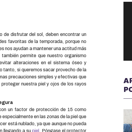
 de disfrutar del sol, deben encontrar un
ades favoritas de la temporada, porque no
tes nos ayudan a mantener una actitud más
lar también permite que nuestro organismo
 evitar alteraciones en el sistema óseo y
 lo tanto, si queremos sacar provecho de la
as precauciones simples y efectivas que
A
 proteger nuestra piel y ojos de los rayos
P
segura
con un factor de protección de 15 como
 especialmente en las zonas de la piel que
arecer está nublado, ya que aunque no pueda
rán llegando a su
piel
. Póngase el protector