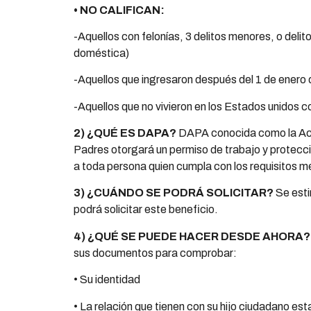
• NO CALIFICAN:
-Aquellos con felonías, 3 delitos menores, o delit
doméstica)
-Aquellos que ingresaron después del 1 de enero 
-Aquellos que no vivieron en los Estados unidos 
2) ¿QUÉ ES DAPA?
DAPA conocida como la Acc
Padres otorgará un permiso de trabajo y protecci
a toda persona quien cumpla con los requisitos 
3) ¿CUÁNDO SE PODRÁ SOLICITAR?
Se esti
podrá solicitar este beneficio.
4) ¿QUÉ SE PUEDE HACER DESDE AHORA
sus documentos para comprobar:
• Su identidad
• La relación que tienen con su hijo ciudadano e