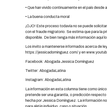
• Que han vivido continuamente en el país desde a
• La buena conducta moral
¡OJO! Este proceso todavía no se puede solicita
con el fraude migratorio. Se estima que para la 
disponible. De bien tenga más información aquí 
Los invito a mantenerse informados acerca de le
https://jessicadominguez.com/ y en www.youtu
Facebook: Abogada Jessica Domínguez
Twitter: AbogadaLatina
Instagram: AbogadaLatina
La información en esta columna tiene como único 
pretende ser una garantía, o predicción respecto 
hecha por Jessica Domínguez. La información no
para algún individuo, caso o situación.