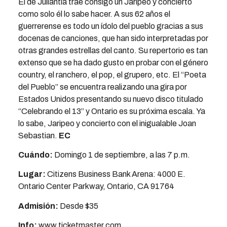
El de Juliantla trae consigo un Jaripeo y concierto
como solo él lo sabe hacer. A sus 62 años el
guerrerense es todo un ídolo del pueblo gracias a sus
docenas de canciones, que han sido interpretadas por
otras grandes estrellas del canto. Su repertorio es tan
extenso que se ha dado gusto en probar con el género
country, el ranchero, el pop, el grupero, etc. El “Poeta
del Pueblo” se encuentra realizando una gira por
Estados Unidos presentando su nuevo disco titulado
“Celebrando el 13” y Ontario es su próxima escala. Ya
lo sabe, Jaripeo y concierto con el inigualable Joan
Sebastian.
EC
Cuándo:
Domingo 1 de septiembre, a las 7 p.m.
Lugar:
Citizens Business Bank Arena: 4000 E.
Ontario Center Parkway, Ontario, CA 91764
Admisión:
Desde $35
Info:
www.ticketmaster.com,