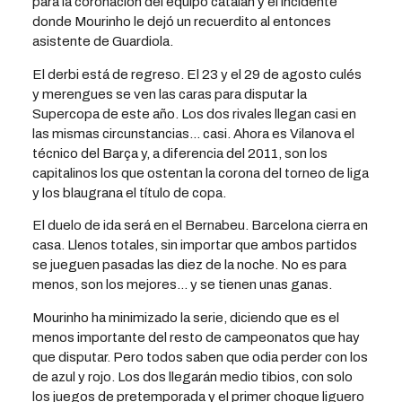
para la coronación del equipo catalán y el incidente
donde Mourinho le dejó un recuerdito al entonces
asistente de Guardiola.
El derbi está de regreso. El 23 y el 29 de agosto culés
y merengues se ven las caras para disputar la
Supercopa de este año. Los dos rivales llegan casi en
las mismas circunstancias… casi. Ahora es Vilanova el
técnico del Barça y, a diferencia del 2011, son los
capitalinos los que ostentan la corona del torneo de liga
y los blaugrana el título de copa.
El duelo de ida será en el Bernabeu. Barcelona cierra en
casa. Llenos totales, sin importar que ambos partidos
se jueguen pasadas las diez de la noche. No es para
menos, son los mejores… y se tienen unas ganas.
Mourinho ha minimizado la serie, diciendo que es el
menos importante del resto de campeonatos que hay
que disputar. Pero todos saben que odia perder con los
de azul y rojo. Los dos llegarán medio tibios, con solo
los juegos de pretemporada y el primer choque liguero