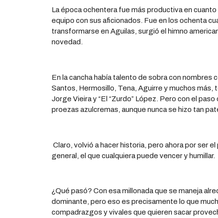
La época ochentera fue más productiva en cuanto a
equipo con sus aficionados. Fue en los ochenta cu
transformarse en Aguilas, surgió el himno americani
novedad.
En la cancha había talento de sobra con nombres 
Santos, Hermosillo, Tena, Aguirre y muchos más, 
Jorge Vieira y “El “Zurdo” López. Pero con el pas
proezas azulcremas, aunque nunca se hizo tan paté
Claro, volvió a hacer historia, pero ahora por ser e
general, el que cualquiera puede vencer y humillar.
¿Qué pasó? Con esa millonada que se maneja alred
dominante, pero eso es precisamente lo que mucho
compadrazgos y vivales que quieren sacar provecho 