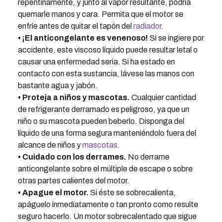
repentinamente, y junto al vapor resultante, podría
quemarle manos y cara. Permita que el motor se
enfríe antes de quitar el tapón del
radiador
.
• ¡El anticongelante es venenoso!
Si se ingiere por
accidente, este viscoso líquido puede resultar letal o
causar una enfermedad seria. Si ha estado en
contacto con esta sustancia, lávese las manos con
bastante agua y jabón.
• Proteja a niños y mascotas.
Cualquier cantidad
de refrigerante derramado es peligroso, ya que un
niño o su mascota pueden beberlo. Disponga del
líquido de una forma segura manteniéndolo fuera del
alcance de niños y
mascotas
.
• Cuidado con los derrames.
No derrame
anticongelante sobre el múltiple de escape o sobre
otras partes calientes del motor.
• Apague el motor.
Si éste se sobrecalienta,
apáguelo inmediatamente o tan pronto como resulte
seguro hacerlo. Un motor sobrecalentado que sigue