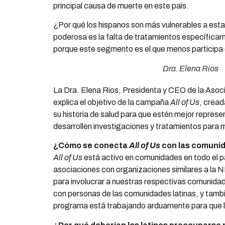
principal causa de muerte en este país.
¿Por qué los hispanos son más vulnerables a es
poderosa es la falta de tratamientos específica
porque este segmento es el que menos participa e
Dra. Elena Ríos
La Dra. Elena Rios, Presidenta y CEO de la As
explica el objetivo de la campaña
All of Us
, crea
su historia de salud para que estén mejor represe
desarrollen investigaciones y tratamientos para m
¿Cómo se conecta
All of Us
con las comunid
All of Us
está activo en comunidades en todo el pa
asociaciones con organizaciones similares a la
para involucrar a nuestras respectivas comunid
con personas de las comunidades latinas, y tambié
programa está trabajando arduamente para que lo