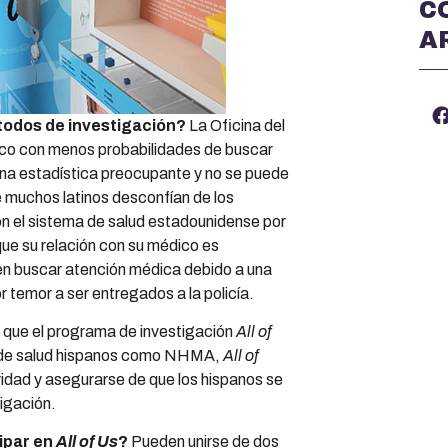
C
A
étodos de investigación?
La Oficina del
nico con menos probabilidades de buscar
na estadística preocupante y no se puede
e muchos latinos desconfían de los
n el sistema de salud estadounidense por
ue su relación con su médico es
en buscar atención médica debido a una
r temor a ser entregados a la policía.
 que el programa de investigación
All of
s de salud hispanos como NHMA,
All of
idad y asegurarse de que los hispanos se
igación.
ipar en
All of Us
?
Pueden unirse de dos