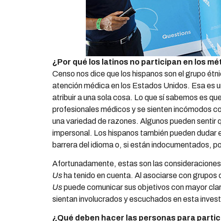
¿Por qué los latinos no participan en los m
Censo nos dice que los hispanos son el grupo ét
atención médica en los Estados Unidos. Esa es u
atribuir a una sola cosa. Lo que sí sabemos es qu
profesionales médicos y se sienten incómodos co
una variedad de razones. Algunos pueden sentir q
impersonal. Los hispanos también pueden dudar 
barrera del idioma o, si están indocumentados, po
Afortunadamente, estas son las consideraciones
Us
ha tenido en cuenta. Al asociarse con grupo
Us
puede comunicar sus objetivos con mayor clar
sientan involucrados y escuchados en esta invest
¿Qué deben hacer las personas para partic