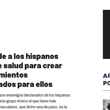
de a los hispanos
e salud para crear
amientos
A
dos para ellos
P
s son enemigos declarados de los hispanos
ste grupo étnico el que tiene más
asculares, que dicho sea de paso, es la