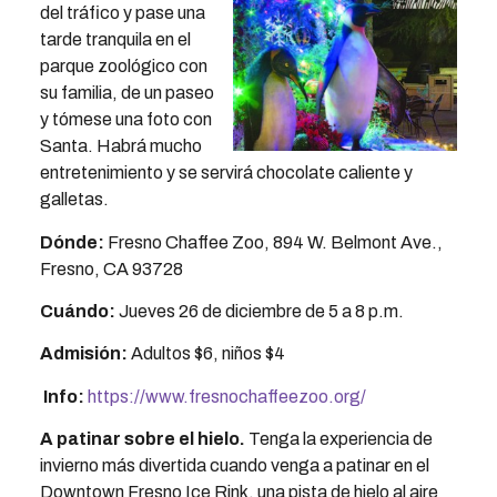
del tráfico y pase una
tarde tranquila en el
parque zoológico con
su familia, de un paseo
y tómese una foto con
Santa. Habrá mucho
entretenimiento y se servirá chocolate caliente y
galletas.
Dónde:
Fresno Chaffee Zoo, 894 W. Belmont Ave.,
Fresno, CA 93728
Cuándo:
Jueves 26 de diciembre de 5 a 8 p.m.
Admisión:
Adultos $6, niños $4
Info:
https://www.fresnochaffeezoo.org/
A patinar sobre el hielo.
Tenga la experiencia de
invierno más divertida cuando venga a patinar en el
Downtown Fresno Ice Rink, una pista de hielo al aire