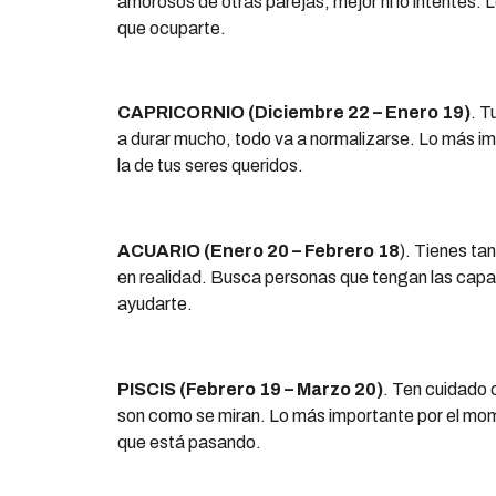
amorosos de otras parejas, mejor ni lo intentes. 
que ocuparte.
CAPRICORNIO (Diciembre 22 – Enero 19)
. T
a durar mucho, todo va a normalizarse. Lo más imp
la de tus seres queridos.
ACUARIO (Enero 20 – Febrero 18
). Tienes ta
en realidad. Busca personas que tengan las cap
ayudarte.
PISCIS (Febrero 19 – Marzo 20)
. Ten cuidado 
son como se miran. Lo más importante por el mome
que está pasando.