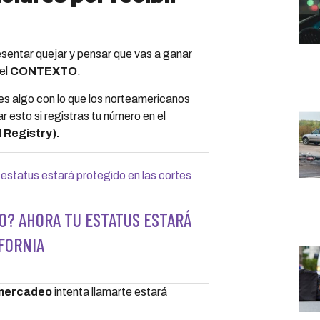
sentar quejar y pensar que vas a ganar
el
CONTEXTO
.
s algo con lo que los norteamericanos
ar esto si registras tu número en el
l Registry).
O? AHORA TU ESTATUS ESTARÁ
FORNIA
emercadeo
intenta llamarte estará