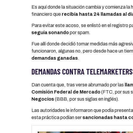
Es aquí donde la situación cambia y comienza la h
financiero que
recibía hasta 24 llamadas al dí
Para evitar este acoso, se enlistó en el registro p
seguía sonando
por spam.
Fue allí donde decidió tomar medidas más agres
funcionaron, algunas no, pero desde hace un tie
demandas ganadas
.
DEMANDAS CONTRA TELEMARKETERS
Dan cuenta que, tras verse abrumado por las
lla
Comisión Federal de Mercado
(FTC, por sus si
Negocios
(BBB, por sus siglas en inglés).
Las autoridades le informaron que podía presenta
esta práctica podían ser
sancionadas hasta co