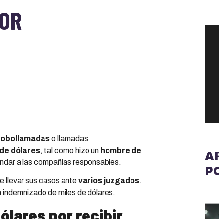
OR
robollamadas
o llamadas
 de dólares
, tal como hizo un
hombre de
A
ndar a las compañías responsables.
P
e llevar sus casos ante
varios juzgados
.
na indemnizado de miles de dólares.
lares por recibir