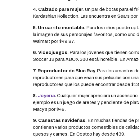
4. Calzado para mujer.
Un par de botas para el frí
Kardashian Kollection. Las encuentra en Sears por
5. Un carrito montable.
Para los niños puede opta
la imagen de sus personajes favoritos, como uno
Walmart por $49.87.
6. Videojuegos.
Para los jóvenes que tienen com
Soccer 12 para XBOX 360 está increíble. En Amaz
7. Reproductor de Blue Ray.
Para los amantes de
reproductores para que vean sus películas con una
reproductores que los puede encontrar desde $13
8.
Joyería
.
Cualquier mujer apreciará un accesorio
ejemplo es un juego de aretes y pendiente de plat
Macy’s por $49.
9. Canastas navideñas.
En muchas tiendas de pr
contienen varios productos comestibles de calidad
quesos y carnes. En Costco hay desde $39.