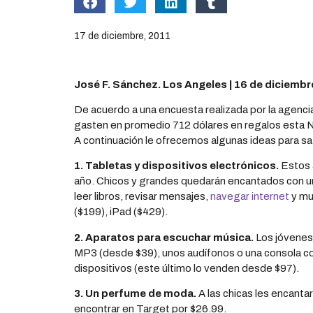
17 de diciembre, 2011
José F. Sánchez. Los Angeles | 16 de diciembr
De acuerdo a una encuesta realizada por la agenci
gasten en promedio 712 dólares en regalos esta 
A continuación le ofrecemos algunas ideas para sa
1. Tabletas y dispositivos electrónicos.
Estos 
año. Chicos y grandes quedarán encantados con un
leer libros, revisar mensajes,
navegar internet
y mu
($199), iPad ($429).
2. Aparatos para escuchar música.
Los jóvenes
MP3 (desde $39), unos audífonos o una consola co
dispositivos (este último lo venden desde $97).
3. Un perfume de moda.
A las chicas les encantar
encontrar en Target por $26.99.