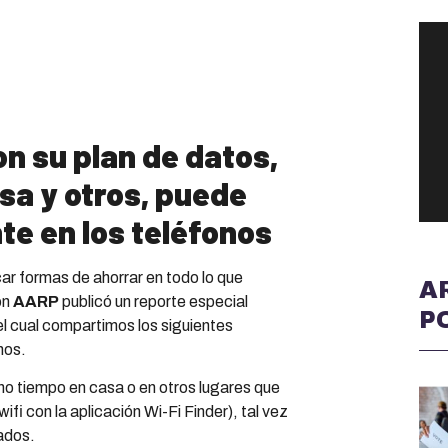
n su plan de datos,
usa y otros, puede
te en los teléfonos
scar formas de ahorrar en todo lo que
A
ón
AARP
publicó un reporte especial
P
el cual compartimos los siguientes
nos.
o tiempo en casa o en otros lugares que
fi con la aplicación Wi-Fi Finder), tal vez
tados.