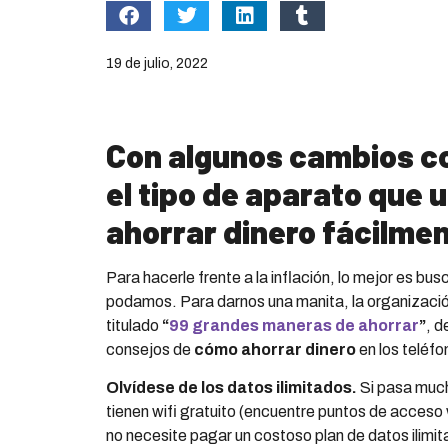
19 de julio, 2022
Con algunos cambios co
el tipo de aparato que 
ahorrar dinero fácilmen
Para hacerle frente a la inflación, lo mejor es bu
podamos. Para darnos una manita, la organizaci
titulado
“
99 grandes maneras de ahorrar
”
, d
consejos de
cómo ahorrar dinero
en los teléfo
Olv
í
dese de los datos ilimitados.
Si pasa much
tienen wifi gratuito (encuentre puntos de acceso wi
no necesite pagar un costoso plan de datos ilimi