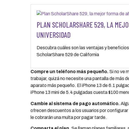
PLAN SCHOLARSHARE 529, LA MEJO
UNIVERSIDAD
Descubra cuáles son las ventajas y beneficios
ScholarShare 529 de California
Compre un tel
é
fono m
á
s peque
ñ
o.
Si no ve m
trabajar, quizá no necesite una pantalla de más de
aparato más pequeño. El iPhone 13 de 6.1 pulga
iPhone 13 mini de 5.4 pulgadas cuesta $100 men
Cambie al sistema de pago autom
á
tico.
Algu
ofrecen descuentos a los usuarios por configur
le cobrarán una multa por pagar tarde.
Comparta el plan.
Se llaman planes familiares, 