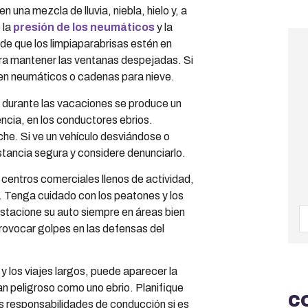
en una mezcla de lluvia, niebla, hielo y, a
 la
presión de los neumáticos
y la
de que los limpiaparabrisas estén en
ra mantener las ventanas despejadas. Si
 en neumáticos o cadenas para nieve.
urante las vacaciones se produce un
ncia, en los conductores ebrios.
he. Si ve un vehículo desviándose o
tancia segura y considere denunciarlo.
 centros comerciales llenos de actividad,
. Tenga cuidado con los peatones y los
stacione su auto siempre en áreas bien
provocar golpes en las defensas del
 y los viajes largos, puede aparecer la
n peligroso como uno ebrio. Planifique
C
s responsabilidades de conducción si es