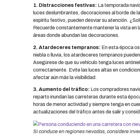
1. Distracciones festivas:
La temporada navid
luces deslumbrantes, decoraciones al borde de la 
espíritu festivo, pueden desviar su atención. ¿
Recuerde constantemente mantener la vista en la
áreas donde abundan las decoraciones.
2. Atardeceres tempranos:
En esta época o
niebla o lluvia, los atardeceres tempranos pueden 
Asegúrese de que su vehículo tenga luces antinieb
correctamente. Evite las luces altas en condicion
afectar aún más la visibilidad.
3. Aumento del tráfico:
Los compradores navide
reparto inundan las carreteras durante esta época.
horas de menor actividad y siempre tenga en cuen
actualizaciones del tráfico antes de salir y consid
Si conduce en regiones nevadas, considere inver