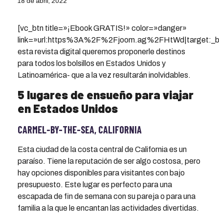
18 de abril, 2022
[vc_btn title=»¡Ebook GRATIS!» color=»danger»
link=»url:https%3A%2F%2Fjoom.ag%2FHtWd|target:_b
esta revista digital queremos proponerle destinos
para todos los bolsillos en Estados Unidos y
Latinoamérica- que a la vez resultarán inolvidables.
5 lugares de ensueño para viajar
en Estados Unidos
CARMEL-BY-THE-SEA, CALIFORNIA
Esta ciudad de la costa central de California es un
paraíso. Tiene la reputación de ser algo costosa, pero
hay opciones disponibles para visitantes con bajo
presupuesto. Este lugar es perfecto para una
escapada de fin de semana con su pareja o para una
familia a la que le encantan las actividades divertidas.