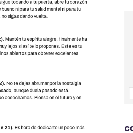
sigue tocando a tu puerta, abre tu corazón
 bueno ni para tu salud mental ni para tu
, no sigas dando vuelta.
).
Mantén tu espíritu alegre, finalmente ha
uy lejos si así te lo propones. Este es tu
minos abiertos para obtener excelentes
2).
No te dejes abrumar por la nostalgia
asado, aunque duela pasado está.
e cosechamos. Piensa en el futuro y en
e 21).
Es hora de dedicarte un poco más
C