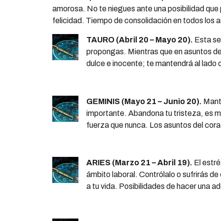
amorosa. No te niegues ante una posibilidad que 
felicidad. Tiempo de consolidación en todos los a
TAURO (Abril 20 – Mayo 20).
Esta sem
propongas. Mientras que en asuntos d
dulce e inocente; te mantendrá al lado d
GEMINIS (Mayo 21 – Junio 20).
Mante
importante. Abandona tu tristeza, es 
fuerza que nunca. Los asuntos del cora
ARIES (Marzo 21 – Abril 19).
El estré
ámbito laboral. Contrólalo o sufrirás d
a tu vida. Posibilidades de hacer una a