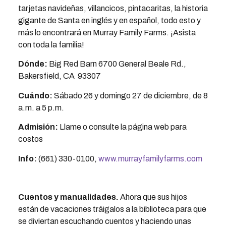
tarjetas navideñas, villancicos, pintacaritas, la historia
gigante de Santa en inglés y en español, todo esto y
más lo encontrará en Murray Family Farms. ¡Asista
con toda la familia!
Dónde:
Big Red Barn 6700 General Beale Rd.,
Bakersfield, CA 93307
Cuándo:
Sábado 26 y domingo 27 de diciembre, de 8
a.m. a 5 p.m.
Admisión:
Llame o consulte la página web para
costos
Info:
(661) 330-0100,
www.murrayfamilyfarms.com
Cuentos y manualidades.
Ahora que sus hijos
están de vacaciones tráigalos a la biblioteca para que
se diviertan escuchando cuentos y haciendo unas