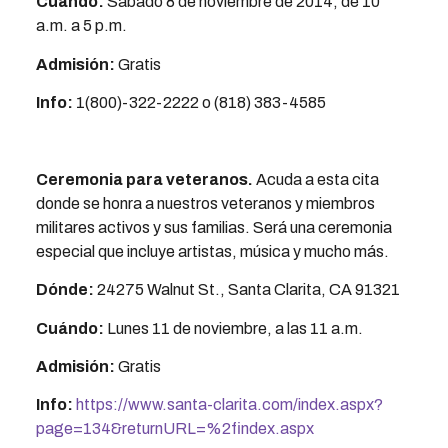
Cuándo:
Sábado 8 de noviembre de 2014, de 10
a.m. a 5 p.m.
Admisión:
Gratis
Info:
1(800)-322-2222 o (818) 383-4585
Ceremonia para veteranos
.
Acuda a esta cita
donde se honra a nuestros veteranos y miembros
militares activos y sus familias. Será una ceremonia
especial que incluye artistas, música y mucho más.
Dónde:
24275 Walnut St., Santa Clarita, CA 91321
Cuándo:
Lunes 11 de noviembre, a las 11 a.m.
Admisión:
Gratis
Info:
https://www.santa-clarita.com/index.aspx?
page=134&returnURL=%2findex.aspx