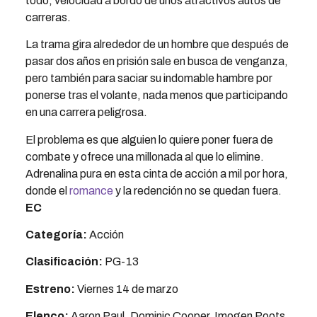
todo, velocidad a bordo de unos atractivos autos de
carreras.
La trama gira alrededor de un hombre que después de
pasar dos años en prisión sale en busca de venganza,
pero también para saciar su indomable hambre por
ponerse tras el volante, nada menos que participando
en una carrera peligrosa.
El problema es que alguien lo quiere poner fuera de
combate y ofrece una millonada al que lo elimine.
Adrenalina pura en esta cinta de acción a mil por hora,
donde el
romance
y la redención no se quedan fuera.
EC
Categoría:
Acción
Clasificación:
PG-13
Estreno:
Viernes 14 de marzo
Elenco:
Aaron Paul, Dominic Cooper, Imogen Poots,