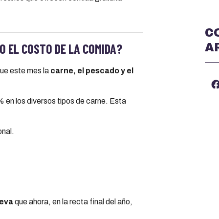
C
O EL COSTO DE LA COMIDA?
A
que este mes la
carne, el pescado y el
 en los diversos tipos de carne. Esta
nal.
ieva
que ahora, en la recta final del año,