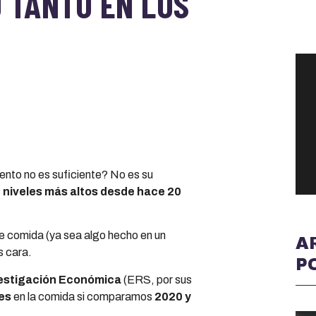
 TANTO EN LOS
mento no es suficiente? No es su
s
niveles más altos desde hace 20
de comida (ya sea algo hecho en un
A
s cara.
P
vestigación Económica
(ERS, por sus
es
en la comida si comparamos
2020 y