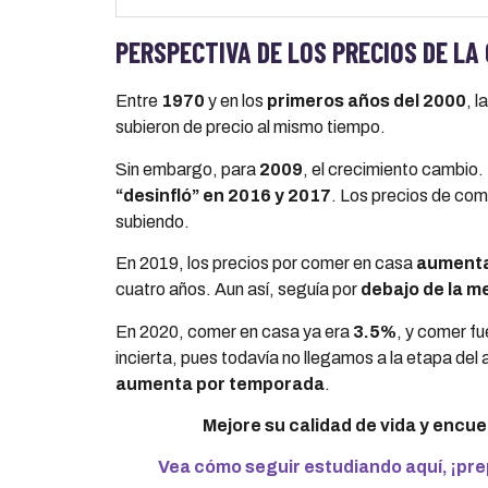
PERSPECTIVA DE LOS PRECIOS DE LA
Entre
1970
y en los
primeros años del 2000
, 
subieron de precio al mismo tiempo.
Sin embargo, para
2009
, el crecimiento cambio
“desinfló” en 2016 y 2017
. Los precios de com
subiendo.
En 2019, los precios por comer en casa
aumenta
cuatro años. Aun así, seguía por
debajo de la m
En 2020, comer en casa ya era
3.5%
, y comer f
incierta, pues todavía no llegamos a la etapa del a
aumenta por temporada
.
Mejore su calidad de vida y enc
Vea cómo seguir estudiando aquí, ¡prep