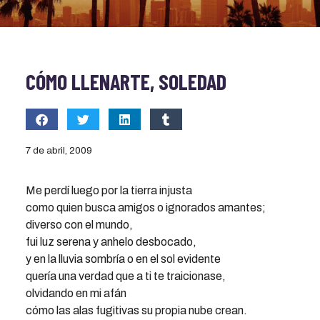
CÓMO LLENARTE, SOLEDAD
7 de abril, 2009
Me perdí luego por la tierra injusta
como quien busca amigos o ignorados amantes;
diverso con el mundo,
fui luz serena y anhelo desbocado,
y en la lluvia sombría o en el sol evidente
quería una verdad que a ti te traicionase,
olvidando en mi afán
cómo las alas fugitivas su propia nube crean.