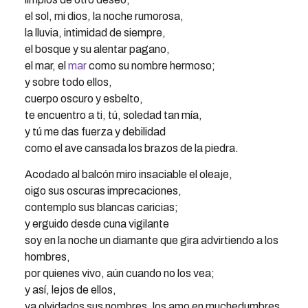
el sol, mi dios, la noche rumorosa,
la lluvia, intimidad de siempre,
el bosque y su alentar pagano,
el mar, el
mar
como su nombre hermoso;
y sobre todo ellos,
cuerpo oscuro y esbelto,
te encuentro a ti, tú, soledad tan mía,
y tú me das fuerza y debilidad
como el ave cansada los brazos de la piedra.
Acodado al balcón miro insaciable el oleaje,
oigo sus oscuras imprecaciones,
contemplo sus blancas caricias;
y erguido desde cuna vigilante
soy en la noche un diamante que gira advirtiendo a los
hombres,
por quienes vivo, aún cuando no los vea;
y así, lejos de ellos,
ya olvidados sus nombres, los amo en muchedumbres,