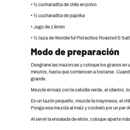
• ½ cucharadita de chile en polvo
• ½ cucharadita de paprika
• Jugo de 1 limón
• ½ taza de Wonderful Pistachios Roasted & Salt
Modo de preparación
Desgrane las mazorcas y coloque los granos en u
minutos, hasta que comiencen a tostarse. Cuando 
grande.
Mezcle el maíz con la cebolla verde, el cilantro, l
En un tazón pequeño, mezcle la mayonesa, el chile 
Ponga esa mezcla al maíz y cocínelo por un par d
Al servir la ensalada de elote, coloque aparte má