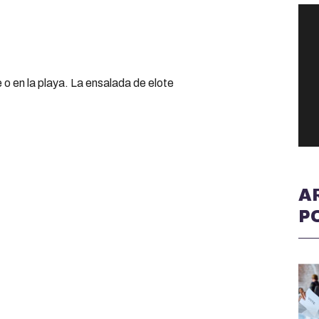
o en la playa. La ensalada de elote
A
P