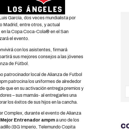
Luis García, dos veces mundialista por
 Madrid, entre otros, y actual
te en la Copa Coca-Cola® en el San
zará el evento.
vivirá con los asistentes, firmará
artirá sus mejores consejos a las jóvenes
anza de Fútbol.
o patrocinador local de Alianza de Futbol
pm patrocina los uniformes de alrededor
de que en su activación entrega premios y
adores – sus mamás- al entregarles una
rar los éxitos de sus hijos en la cancha.
r Complex, durante el evento de Alianza
o
Mejor Entrenador ampm
a uno de los
C
gadillo (BG Imperio, Telemundo Copita