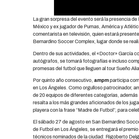
La gran sorpresa del evento será la presencia de 
México y ex jugador de Pumas, América y Atlético
comentarista en televisión, quien estará presen
Bernardino Soccer Complex, lugar donde se reali
Dentro de sus actividades, el «Doctor» García con
autógrafos, se tomará fotografías e incluso comp
promesas del futbol que lleguen al tour Sueño Ali
Por quinto año consecutivo,
ampm
participa com
en Los Ángeles. Como orgulloso patrocinador, am
de 20 equipos de diferentes categorías, además 
resalta a los más grandes aficionados de los jug
playera con la frase “Madre de Futbol”, para celeb
El sábado 27 de agosto en San Bernardino Socce
de Futbol en Los Ángeles, se entregará el premi
técnicos nominados de la ciudad: Rigoberto Del