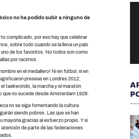
ico no ha podido subir a ninguno de
rto complicado, por eso hay que celebrar
e, sobre todo cuando se la lleva un país
 uno de los favoritos. No todos son como
llas por racimos.
ombre en el medallero! Ni en fútbol, ni en
e significaron preseas en Londres 2012,
A
o el taekwondo, la marcha y el maratón
P
 algo que no sucede desde Amsterdam 1928.
eca no se siga fomentando la cultura
guirán siendo pobres. Las que se han
 mayoría gracias al esfuerzo propio. Y si
y atención de parte de las federaciones
tados.