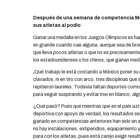
Después de una semana de competencia Méx
sus atletas al podio
Ganar una medalla en los Juegos Olímpicos es ha
en grande cuando cae alguna, aunque sea de bronc
que lleva pocos atletas o que no es precisamente
los estadounidenses o los chinos, que ganan meda
¡Qué trabajo le está costando a México poner su n
clavados, ni en tiro con arco, tres disciplinas qu
repitieron laureles. Todavía faltan deportes com
para seguir suspirando y evitar irse en blanco,
¿Qué pasó? Pues que mientras que en el país azt
deportiva con apoyo de verdad, los resultados se
ganado en competencias anteriores han sido en su
no hay instalaciones, estipendios, equipamiento 
para con los atletas, pues está canijo exigir resul