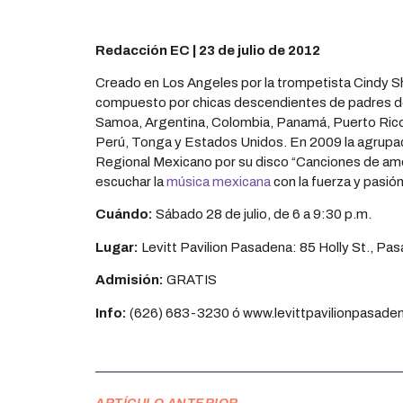
Redacción EC | 23 de julio de 2012
Creado en Los Angeles por la trompetista Cindy S
compuesto por chicas descendientes de padres d
Samoa, Argentina, Colombia, Panamá, Puerto Rico,
Perú, Tonga y Estados Unidos. En 2009 la agrup
Regional Mexicano por su disco “Canciones de amo
escuchar la
música mexicana
con la fuerza y pasión
Cuándo:
Sábado 28 de julio, de 6 a 9:30 p.m.
Lugar:
Levitt Pavilion Pasadena: 85 Holly St., P
Admisión:
GRATIS
Info:
(626) 683-3230 ó www.levittpavilionpasade