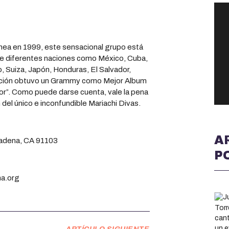
hea en 1999, este sensacional grupo está
e diferentes naciones como México, Cuba,
 Suiza, Japón, Honduras, El Salvador,
ación obtuvo un Grammy como Mejor Album
r”. Como puede darse cuenta, vale la pena
 del único e inconfundible Mariachi Divas.
A
asadena, CA 91103
P
na.org