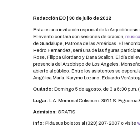
Redacción EC | 30 de julio de 2012
Esta es una invitación especial de la Arquidiócesi
El evento contará con sesiones de oración,
músic
de Guadalupe, Patrona de las Américas. El renombr
Pedro Fernández, será una de las figuras participan
Rose, Filippa Giordano y Dana Scallon. El día del e
presencia del Arzobispo de Los Angeles, Monseño
abierto al público. Entre los asistentes se espera
Angélica María, Karyme Lozano, Eduardo Verástegui
Cuándo:
Domingo 5 de agosto, de 3 a 6:30 p.m. (la
Lugar:
L.A. Memorial Coliseum: 3911 S. Figueroa
Admisión:
GRATIS
Info:
Pida sus boletos al (323) 287-2007 o visite
w