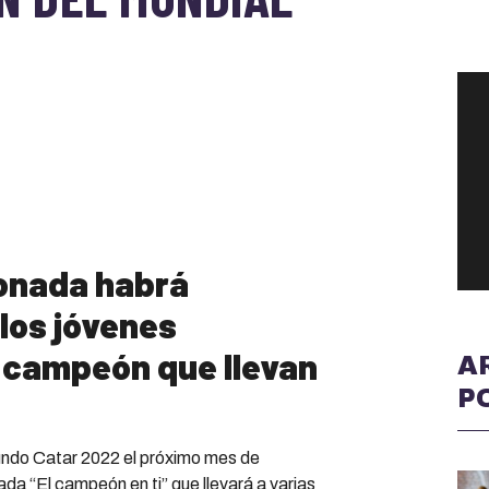
ionada habrá
 los jóvenes
l campeón que llevan
A
P
Mundo Catar 2022 el próximo mes de
a “El campeón en ti” que llevará a varias