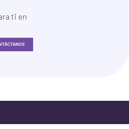
ra ti en
NTÁCTANOS